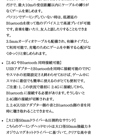
だけで、最大10mの受信距離以内にケーブルの縛りが
なくゲームを楽しめます。
パソコンでゲーミングしていない時は、低遅延の
Bluetoothを使って他のデバイス上で高速プレイが可能
です。音楽を聴いたり、友人と話したりすることもできま
す。
3.5mmオーディオケーブルも配備され、有線タイプとし
て利用可能で、充電のためにゲームを中断する心配がな
くゆっくりと楽しめられます。
【2.4G やBluetooth 同時接続可能】
USBアダプターとBluetoothを同時に接続可能のでPC
やスマホの初期設定さえ終わらせておけば、ゲーム中に
スマホに着信でも簡単に使えるのがとても便利です。
ご注意：1、この状況で最初に 2.4G に接続してから、
Bluetooth に接続する必要があります。そうしないと
2.4G側の接続が切断されます。
2、2.4GUSBアダプター側の音とBluetooth側の音を同
時に聴き取れることできません。
【大口径50mmドライバー＆圧倒的なサウンド】
こちらのゲーミングヘッドセットは大口径50mm強磁力ネ
オジウムマグネットドライバーに基づいて、クリアな高中音