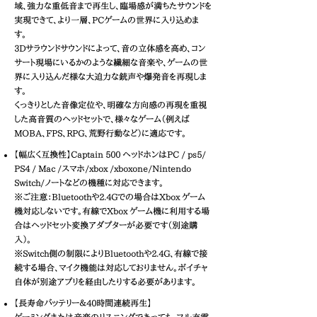
域、強力な重低音まで再生し、臨場感が満ちたサウンドを
実現できて、より一層、PCゲームの世界に入り込めま
す。
3Dサラウンドサウンドによって、音の立体感を高め、コン
サート現場にいるかのような繊細な音楽や、ゲームの世
界に入り込んだ様な大迫力な銃声や爆発音を再現しま
す。
くっきりとした音像定位や、明確な方向感の再現を重視
した高音質のヘッドセットで、様々なゲーム（例えば
MOBA、FPS、RPG、荒野行動など）に適応です。
【幅広く互換性】Captain 500 ヘッドホンはPC / ps5/
PS4 / Mac /スマホ/xbox /xboxone/Nintendo
Switch/ノートなどの機種に対応できます。
※ご注意：Bluetoothや2.4Gでの場合はXbox ゲーム
機対応しないです。有線でXbox ゲーム機に利用する場
合はヘッドセット変換アダプターが必要です（別途購
入）。
※Switch側の制限によりBluetoothや2.4G、有線で接
続する場合、マイク機能は対応しておりません。ボイチャ
自体が別途アプリを経由したりする必要があります。
【長寿命バッテリー＆40時間連続再生】