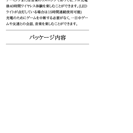
ゲーミングまたは音楽のリスニングであっても、フル充電
後40時間ワイヤレス体験を楽しむことができます。(LED
ライトが点灯している場合は15時間連続使用可能)
充電のためにゲームを中断する必要がなく、一日中ゲー
ムや友達との会話、音楽を楽しむことができます。
パッケージ内容
ゲーミングヘッドセット本体
USBトランスミッター
取り外し可能・ノイズキャンセリングマイク
充電ケーブル
取扱説明書
ノート：
商品到着後、付属品の欠品・破損等がございました
ら、お気軽にご連絡ください。
About us